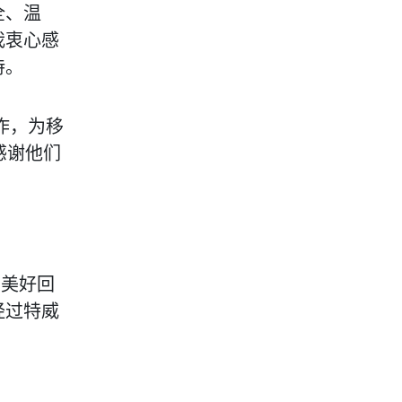
全、温
我衷心感
持。
作，为移
，感谢他们
的美好回
经过特威