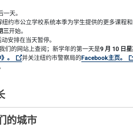
最后一天。
解纽约市公立学校系统本季为学生提供的更多课程和
星期三
开始
。
活动安排在当天暂停。
我们的网站上查阅；新学年的第一天是
9 月 10 日
（打开外部链接）
钟》。
并关注纽约市警察局的
Facebook主页。
）
（打开外部链接）
。
长
们的城市