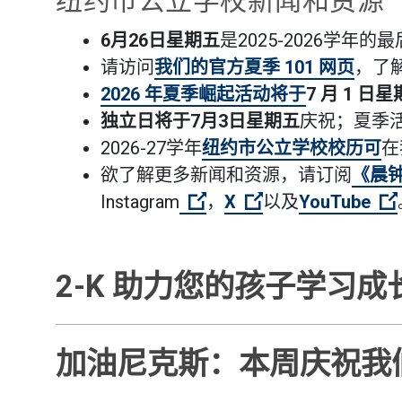
纽约市公立学校新闻和资源
6月26日星期五
是2025-2026学年的
请访问
我们的官方夏季 101 网页
，了
2026 年夏季崛起活动将于
7 月 1 日
独立日将于7月3日星期五
庆祝
；夏季
2026-27学年
纽约市公立学校校历可
在
欲了解更多新闻和资源，请订阅
《晨
（打开外部链接）
（打开外部链接）
（打开外部链接
Instagram
，
X
以及
YouTube
2-K 助力您的孩子学习成
加油尼克斯：本周庆祝我