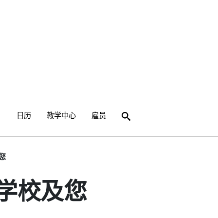
左右方向键用于在顶级链接之间移动，并展开/关闭子
提交
日历
教学中心
雇员
搜索
您
立学校及您